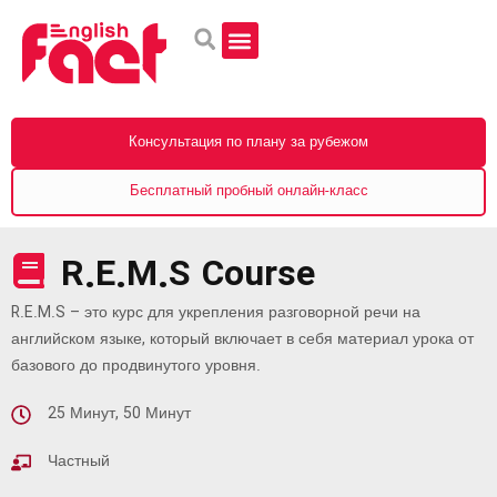
Изучайте английский онлайн
Английский на Филиппинах
Консультация по плану за рубежом
Бесплатный пробный онлайн-класс
R.E.M.S Course
R.E.M.S – это курс для укрепления разговорной речи на
английском языке, который включает в себя материал урока от
базового до продвинутого уровня.
25 Минут, 50 Минут
Частный