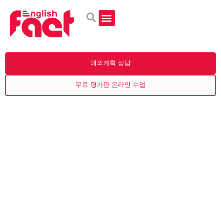
홈페이지
온라인으로 영어 공부하기
해외에서 영어 공부
학교
과정
자주하는 질문
블로그
저희에 대하여
연락하다
한국어
해외계획 상담
무료 평가판 온라인 수업