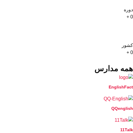
دوره
+
0
کشور
+
0
همه مدارس
EnglishFact
QQenglish
11Talk