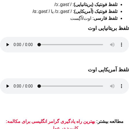
تلفظ فونتیک (بریتانیایی)
: /ˈɔː.ɡəst/
تلفظ فونتیک (آمریکایی)
: /ˈɔː.ɡəst/ یا /ˈɑː.ɡəst/
تلفظ فارسی
: اوت/آگِست
تلفظ بریتانیایی اوت
تلفظ آمریکایی اوت
مطالعه بیشتر:
بهترین راه یادگیری گرامر انگلیسی برای مکالمه:
کاربرد در عمل