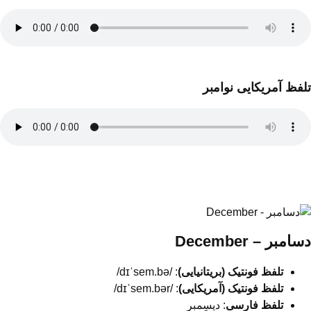
تلفظ آمریکایی نوامبر
دسامبر – December
تلفظ فونتیک (بریتانیایی)
: /dɪˈsem.bə/
تلفظ فونتیک (آمریکایی)
: /dɪˈsem.bər/
تلفظ فارسی
: دیسِمبِر