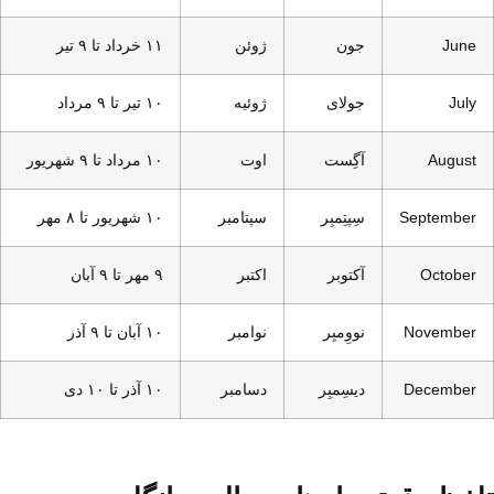
June
جون
ژوئن
۱۱ خرداد تا ۹ تیر
July
جولای
ژوئیه
۱۰ تیر تا ۹ مرداد
August
آگِست
اوت
۱۰ مرداد تا ۹ شهریور
September
سِپتِمبِر
سپتامبر
۱۰ شهریور تا ۸ مهر
October
آکتوبر
اکتبر
۹ مهر تا ۹ آبان
November
نووِمبِر
نوامبر
۱۰ آبان تا ۹ آذر
December
دیسِمبِر
دسامبر
۱۰ آذر تا ۱۰ دی