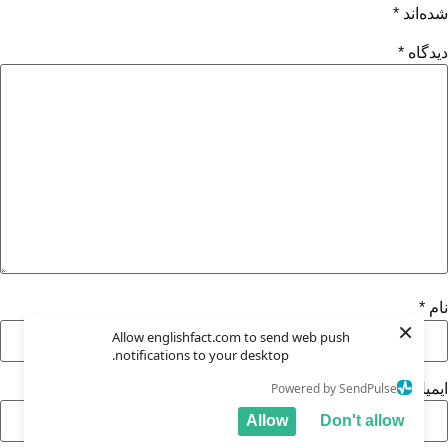
شده‌اند
*
دیدگاه
*
نام
*
×
Allow englishfact.com to send web push
notifications to your desktop.
Powered by SendPulse
ایمیل
*
Allow
Don't allow