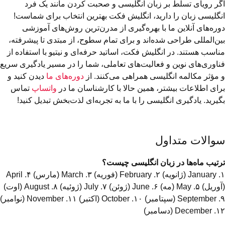
اگر رویای تسلط بر زبان انگلیسی و صحبت کردن مانند یک فرد
انگلیسی زبان را دارید، انگلیش فکت بهترین انتخاب برای شماست!
دوره‌های آنلاین ما با بهره‌گیری از مدرن‌ترین روش‌های آموزشی
بین‌المللی طراحی شده‌اند و برای تمام سطوح، از مبتدی تا پیشرفته،
مناسب هستند. در انگلیش فکت، اساتید حرفه‌ای و نیتیو با استفاده از
فناوری‌های نوین و فعالیت‌های تعاملی، شما را در مسیر یادگیری سریع
و مؤثر مکالمه انگلیسی همراهی می‌کنند. از
دوره‌های ما
دیدن کنید و
برای اطلاعات بیشتر، همین حالا با کارشناسان ما در
واتساپ
تماس
بگیرید. یادگیری انگلیسی را با ما به تجربه‌ای لذت‌بخش تبدیل کنید!
سوالات متداول
ترتیب ماه‌ها در زبان انگلیسی چیست؟
۱. January (ژانویه) ۲. February (فوریه) ۳. March (مارس) ۴. April
(آوریل) ۵. May (مه) ۶. June (ژوئن) ۷. July (ژوئیه) ۸. August (اوت)
۹. September (سپتامبر) ۱۰. October (اکتبر) ۱۱. November (نوامبر)
۱۲. December (دسامبر)