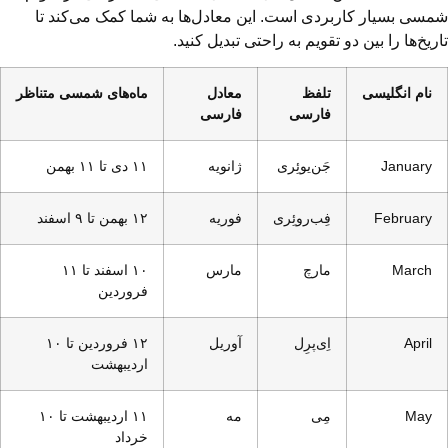
شمسی بسیار کاربردی است. این معادل‌ها به شما کمک می‌کند تا
تاریخ‌ها را بین دو تقویم به راحتی تبدیل کنید.
نام انگلیسی
تلفظ
معادل
ماه‌های شمسی متناظر
فارسی
فارسی
January
جَن‌یوئِری
ژانویه
۱۱ دی تا ۱۱ بهمن
February
فِب‌روئِری
فوریه
۱۲ بهمن تا ۹ اسفند
March
مارچ
مارس
۱۰ اسفند تا ۱۱
فروردین
April
اِی‌پرِل
آوریل
۱۲ فروردین تا ۱۰
اردیبهشت
May
مِی
مه
۱۱ اردیبهشت تا ۱۰
خرداد