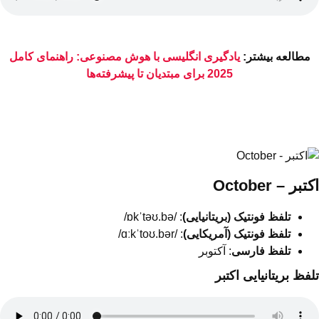
مطالعه بیشتر:
یادگیری انگلیسی با هوش مصنوعی: راهنمای کامل
2025 برای مبتدیان تا پیشرفته‌ها
اکتبر – October
تلفظ فونتیک (بریتانیایی)
: /ɒkˈtəʊ.bə/
تلفظ فونتیک (آمریکایی)
: /ɑːkˈtoʊ.bər/
تلفظ فارسی
: آکتوبر
تلفظ بریتانیایی اکتبر