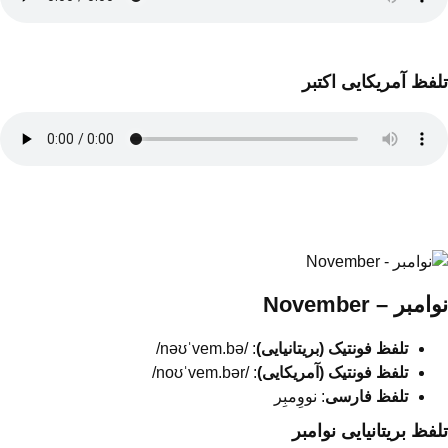
تلفظ آمریکایی اکتبر
نوامبر – November
تلفظ فونتیک (بریتانیایی)
: /nəʊˈvem.bə/
تلفظ فونتیک (آمریکایی)
: /noʊˈvem.bər/
تلفظ فارسی
: نووِمبِر
تلفظ بریتانیایی نوامبر