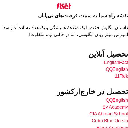
شه راه شما به سمت فرصت‌های بی‌پایان
ستان انگلیش فکت با یک دغدغهٔ همیشگی و یک هدف ساده آغاز شد:
وزش مؤثر زبان انگلیسی، اما در قالبی نو و متفاوت!
حصیل آنلاین
EnglishFa
QQEngli
11Ta
حصیل در خارج‌از‌کشور
QQEngli
Ev Acade
CIA Abroad Scho
Cebu Blue Oce
Pines Acade