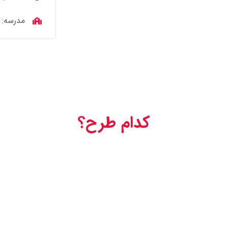
مدرسه: 11talk
کدام طرح؟