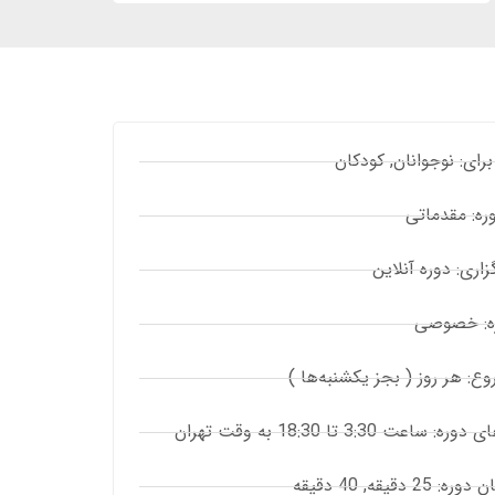
ای: نوجوانان, کودکان
ه: مقدماتی
زاری: دوره آنلاین
ره: خصوصی
ع: هر روز ( بجز یکشنبه‌ها )
ساعت 3:30 تا 18:30 به وقت تهران
2 دقیقه, 40 دقیقه