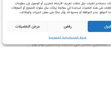
، نستخدم تقنيات مثل ملفات تعريف الارتباط لتخزين أو الوصول إلى معلومات
فقتك على هذه التقنيات تساعدنا في معالجة بيانات مثل سلوك التصفح أو المعرّفات
ا الموقع. عدم الموافقة أو سحبها قد يؤثر سلبًا على بعض الميزات والوظائف.
JUNIOR FREE-TALK
بول
رفض
عرض التفضيلات
اسألني!
تم تصميم دورة المحادثة الحرة للناشئين لمساعدة
شروط الخدمة
سياسة الخصوصية
المتعلمين الصغار على ممارسة وتحسين مهاراتهم
في التحدث…
مزيد من المعلومات