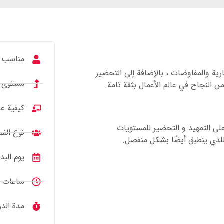
مناسب لـ
ارية والمفاوضات ، بالإضافة إلى التحضير
مستوى ا
ن النجاح في عالم الأعمال بثقة تامة.
كيفية عق
وي دورة اللغة الإنجليزية للأعمال في QQEnglish على التمهيد و التحضیر للمستويات
نوع الف
اللذي ينطبق أيضًا بشكل منفصل.
يوم البد
ساعات الدراسة: 
مدة الدرس: 25 دقيقة