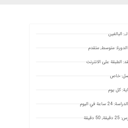
: البالغين
لدورة: متوسط, متقدم
د: الطبقة على الانترنت
صل: خاص
اية: كل يوم
24 ساعة في اليوم
, 50 دقيقة