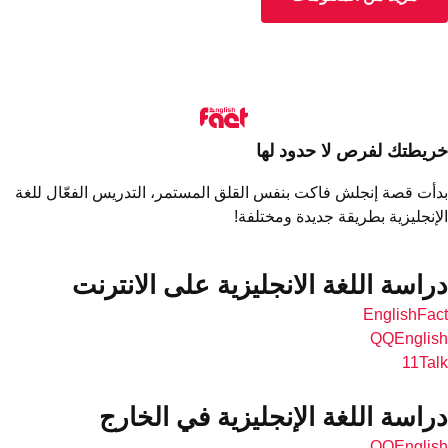
يطتك لفرص لا حدود لها
أت قصة إنجلش فاكت بنفس القلق المستمر، التدريس الفعّال للغة
إنجليزية بطريقة جديدة ومختلفة!
راسة اللغة الانجليزية على الانترنت
EnglishFa
QQEngli
11Ta
راسة اللغة الإنجليزية في الخارج
QQEngli