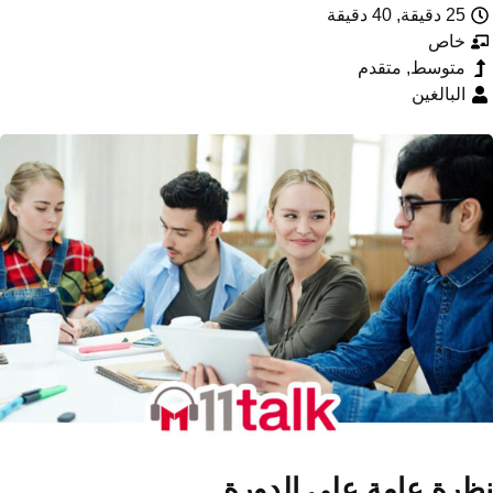
25 دقيقة, 40 دقيقة
خاص
متوسط, متقدم
البالغين
ظرة عامة على الدورة