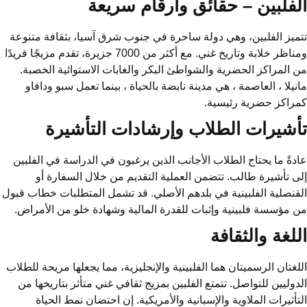
الفلبين – حقائق وأرقام سريعة
تتميز الفلبين، وهي دولة ساحرة في جنوب شرق آسيا، بثقافة متنوعة
ومناظر خلابة وتاريخ غني. مع أكثر من 7000 جزيرة، تقدم مزيجًا فريدًا
من المراكز الحضرية والشواطئ البكر والغابات الاستوائية الخصبة.
مانيلا ، العاصمة ، هي مدينة نابضة بالحياة ، بينما تعمل سبو ودافاو
كمراكز حضرية رئيسية.
تأشيرات الطلاب وإرشادات التأشيرة
عادةً ما يحتاج الطلاب الأجانب الذين يرغبون في الدراسة في الفلبين
إلى تأشيرة طالب. تتضمن العملية التقديم من خلال السفارة أو
القنصلية الفلبينية في بلدهم الأصلي. قد تشمل المتطلبات خطاب قبول
من مؤسسة فلبينية وإثبات للقدرة المالية وشهادة خلو من الأمراض.
اللغة والثقافة
اللغتان الرسميتان هما الفلبينية والإنجليزية، مما يجعلها مريحة للطلاب
الدوليين للتواصل. تتمتع الفلبين بمزيج ثقافي غني متأثر بتاريخها من
التأثيرات الملاوية والإسبانية والأمريكية. إن احتضان نمط الحياة