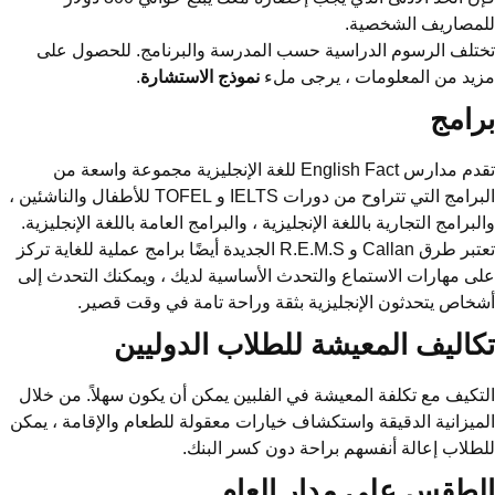
للمصاريف الشخصية.
تختلف الرسوم الدراسية حسب المدرسة والبرنامج. للحصول على
مزيد من المعلومات ، يرجى ملء
نموذج الاستشارة
.
برامج
تقدم مدارس English Fact للغة الإنجليزية مجموعة واسعة من
البرامج التي تتراوح من دورات IELTS و TOFEL للأطفال والناشئين ،
والبرامج التجارية باللغة الإنجليزية ، والبرامج العامة باللغة الإنجليزية.
تعتبر طرق Callan و R.E.M.S الجديدة أيضًا برامج عملية للغاية تركز
على مهارات الاستماع والتحدث الأساسية لديك ، ويمكنك التحدث إلى
أشخاص يتحدثون الإنجليزية بثقة وراحة تامة في وقت قصير.
تكاليف المعيشة للطلاب الدوليين
التكيف مع تكلفة المعيشة في الفلبين يمكن أن يكون سهلاً. من خلال
الميزانية الدقيقة واستكشاف خيارات معقولة للطعام والإقامة ، يمكن
للطلاب إعالة أنفسهم براحة دون كسر البنك.
الطقس على مدار العام